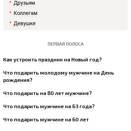
Друзьям
Коллегам
Девушке
ПЕРВАЯ ПОЛОСА
0
Как устроить праздник на Новый год?
Что подарить молодому мужчине на День
рождения?
Что подарить на 80 лет мужчине?
Что подарить мужчине на 63 года?
Что подарить мужчине на 60 лет