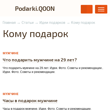
Podarki.QOON
→
→
→
Главная
Статьи
Идеи подарков
Кому подарок
Кому подарок
0
МУЖЧИНЕ
Что подарить мужчине на 29 лет?
Что подарить мужчине на 29 лет. Идеи. Фото. Советы и рекомендации..
Идеи. Фото. Советы и рекомендации.
0
МУЖЧИНЕ
Часы в подарок мужчине
Часы в подарок мужчине. Идеи. Фото. Советы и рекомендации.