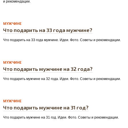
и рекомендации.
МУЖЧИНЕ
Что подарить на 33 года мужчине?
Что подарить на 33 года мужчине. Идеи. Фото. Советы и рекомендации.
МУЖЧИНЕ
Что подарить мужчине на 32 года?
Что подарить мужчине на 32 года. Идеи. Фото. Советы и рекомендации.
МУЖЧИНЕ
Что подарить мужчине на 31 год?
Что подарить мужчине на 31 год. Идеи. Фото. Советы и рекомендации.