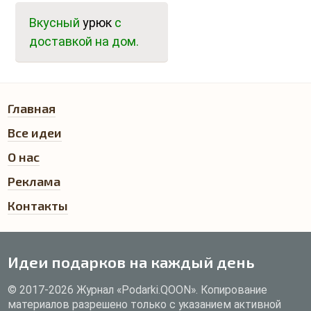
Вкусный
урюк
с
доставкой на дом.
Главная
Все идеи
О нас
Реклама
Контакты
Идеи подарков на каждый день
© 2017-2026 Журнал «Podarki.QOON». Копирование
материалов разрешено только с указанием активной