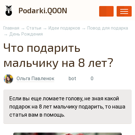
Podarki.QOON
→
→
→
Главная
Статьи
Идеи подарков
Повод для подарка
→
День Рождения
Что подарить
мальчику на 8 лет?
Ольга Павленок
bot
0
Если вы еще ломаете голову, не зная какой
подарок на 8 лет мальчику подарить, то наша
статья вам в помощь.