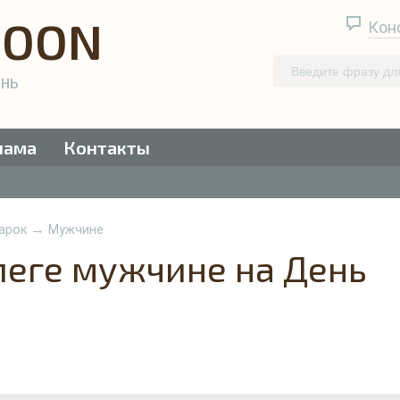
QOON
Кон
ЕНЬ
лама
Контакты
→
арок
Мужчине
леге мужчине на День