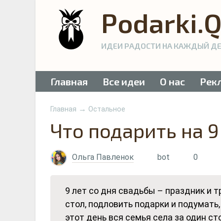
Podarki.
ИДЕИ РАДОСТИ НА КАЖДЫЙ Д
Главная
Все идеи
О нас
Рек
→
Главная
Остальное
Что подарить на 9
Ольга Павленок
bot
0
9 лет со дня свадьбы – праздник и 
стол, подловить подарки и подумать,
этот день вся семья села за один ст