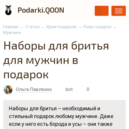
Podarki.QOON
→
→
→
→
Главная
Статьи
Идеи подарков
Кому подарок
Мужчине
Наборы для бритья
для мужчин в
подарок
Ольга Павленок
bot
0
Наборы для бритья – необходимый и
стильный подарок любому мужчине. Даже
если у него есть борода и усы – они также