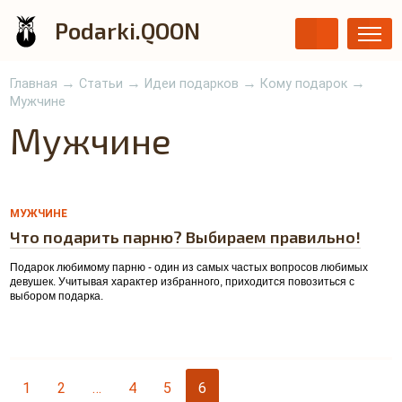
Podarki.QOON
→
→
→
→
Главная
Статьи
Идеи подарков
Кому подарок
Мужчине
Мужчине
0
МУЖЧИНЕ
Что подарить парню? Выбираем правильно!
Подарок любимому парню - один из самых частых вопросов любимых
девушек. Учитывая характер избранного, приходится повозиться с
выбором подарка.
1
2
…
4
5
6