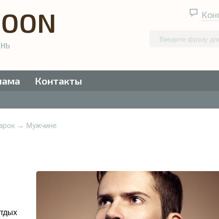
QOON
Кон
ЕНЬ
лама
Контакты
→
арок
Мужчине
отдых