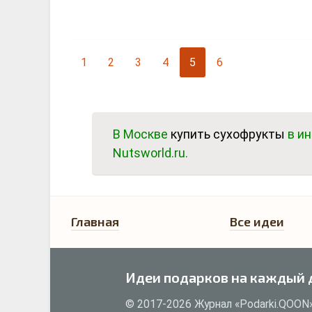
1
2
3
4
5
6
В Москве
купить сухофрукты
в ин
Nutsworld.ru.
Главная
Все идеи
Идеи подарков на каждый 
© 2017-2026 Журнал «Podarki.QOON»