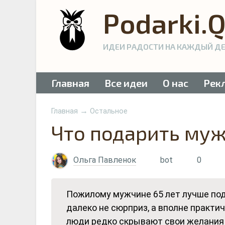
Podarki.
ИДЕИ РАДОСТИ НА КАЖДЫЙ Д
Главная
Все идеи
О нас
Рек
→
Главная
Остальное
Что подарить муж
Ольга Павленок
bot
0
Пожилому мужчине 65 лет лучше пода
далеко не сюрприз, а вполне практи
люди редко скрывают свои желания ч